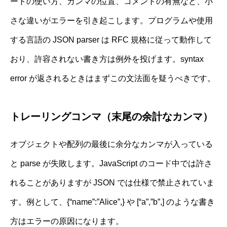
ートの使い方、カンマの位置、コメントの有無など、小
さな違いがエラーを引き起こします。プログラムや使用
する言語の JSON parser は RFC 規格に従って動作して
おり、許容されない書き方は例外を投げます。syntax
error が返されるときはまずこの文法面を疑うべきです。
トレーリングコンマ（末尾の余計なカンマ）
オブジェクトや配列の最後に余分なカンマが入っている
と parse が失敗します。JavaScript のコード中では許さ
れることがありますが JSON では仕様で禁止されていま
す。例として、{“name”:”Alice”,} や [“a”,”b”,] のような書き
方はエラーの原因になります。