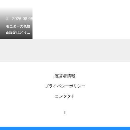
2026.08.08
モニターの色校
正設定はどうす
る？正確な色表
示のためのキャ
リブレーション
手順
2026.08.06
運営者情報
404ページの作り
プライバシーポリシー
方は？WordPres
sでエラーページ
コンタクト
を設定する手順
2026.08.04