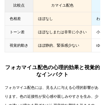
比較点
カマイユ配色
フ
色相差
ほぼなし
わず
トーン差
ほぼなしまたは非常に小さい
小さ
視覚的動き
ほぼ静的、緊張感少ない
ゆる
フォカマイユ配色の心理的効果と視覚的
なインパクト
フォカマイユ配色には、見る人に与える心理的影響があ
ります。色の近接性が安心感や親しみやすさを生み、少