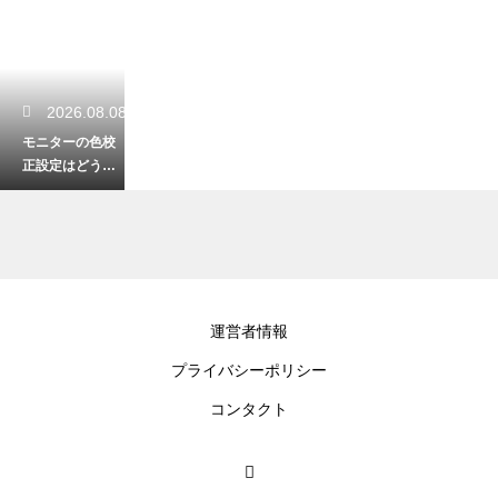
2026.08.08
モニターの色校
正設定はどうす
る？正確な色表
示のためのキャ
リブレーション
手順
2026.08.06
運営者情報
404ページの作り
プライバシーポリシー
方は？WordPres
sでエラーページ
コンタクト
を設定する手順