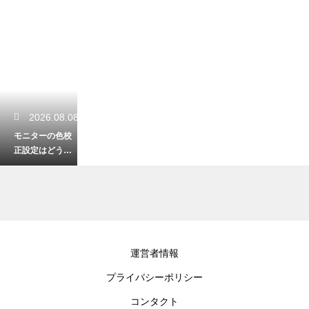
2026.08.08
モニターの色校
正設定はどうす
る？正確な色表
示のためのキャ
リブレーション
手順
2026.08.06
運営者情報
404ページの作り
プライバシーポリシー
方は？WordPres
sでエラーページ
コンタクト
を設定する手順