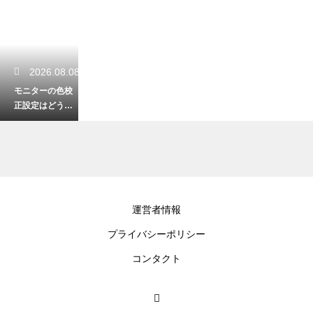
2026.08.08
モニターの色校
正設定はどうす
る？正確な色表
示のためのキャ
リブレーション
手順
2026.08.06
運営者情報
404ページの作り
プライバシーポリシー
方は？WordPres
sでエラーページ
コンタクト
を設定する手順