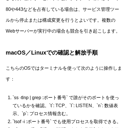
80や443などを占有している場合は、サービス管理ツー
ルから停止または構成変更を行うとよいです。複数の
Webサーバーが実行中の場合も競合を引き起こします。
macOS／Linuxでの確認と解放手順
こちらのOSではターミナルを使って次のように操作しま
す：
`ss -tlnp | grep :ポート番号` で誰がそのポートを使っ
ているかを確認。`t`: TCP、`l`: LISTEN、`n`: 数値表
示、`p`: プロセス情報含む。
`lsof -i :ポート番号` でも使用プロセスを取得できる。