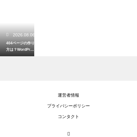
2026.08.06
404ページの作り
方は？WordPres
sでエラーページ
を設定する手順
2026.08.04
運営者情報
AIでキャッチコ
プライバシーポリシー
ピーを作るコツ
は？響くフレー
コンタクト
ズを生み出すプ
ロンプトテクニ
ック