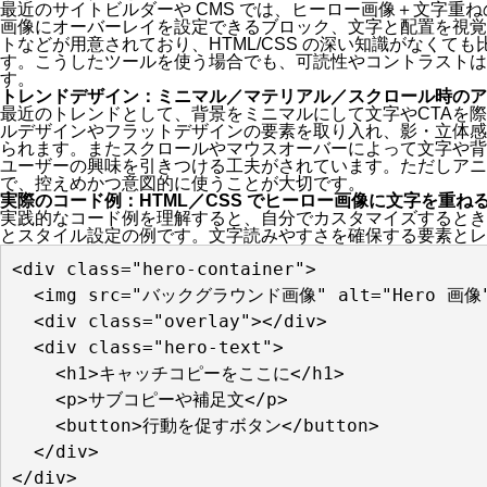
最近のサイトビルダーや CMS では、ヒーロー画像＋文字重
画像にオーバーレイを設定できるブロック、文字と配置を視覚
トなどが用意されており、HTML/CSS の深い知識がなくて
す。こうしたツールを使う場合でも、可読性やコントラストは
す。
トレンドデザイン：ミニマル／マテリアル／スクロール時のア
最近のトレンドとして、背景をミニマルにして文字やCTAを
ルデザインやフラットデザインの要素を取り入れ、影・立体感
られます。またスクロールやマウスオーバーによって文字や背
ユーザーの興味を引きつける工夫がされています。ただしアニ
で、控えめかつ意図的に使うことが大切です。
実際のコード例：HTML／CSS でヒーロー画像に文字を重ね
実践的なコード例を理解すると、自分でカスタマイズするとき
とスタイル設定の例です。文字読みやすさを確保する要素とレ
<div class="hero-container">

  <img src="バックグラウンド画像" alt="Hero 画像" c
  <div class="overlay"></div>

  <div class="hero-text">

    <h1>キャッチコピーをここに</h1>

    <p>サブコピーや補足文</p>

    <button>行動を促すボタン</button>

  </div>
