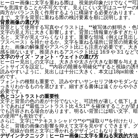
ヒーロー画像に文字を重ねる際は、視覚的印象だけでなく**
**を意識することが不可欠です。見えにくい文字はユーザー
両方がバランス良く作用するように構築する必要があります。
まで、文字を背景に重ねる際の検討要素を順に説明します。
背景画像の選び方
背景として使用する写真やイラストは、**被写体の鮮明さ・色
文字の見え方に大きく影響します。背景に情報量が多すぎたり
ると、文字が見えづらくなります。重要な領域（例えば見出し
ブスペース）を持たせるか、文字を重ねる場所に背景の簡素化
また、画像の解像度やアスペクト比にも注意が必要です。大き
感を損ないます。推奨されるアスペクト比は 16:9 や 3:1 
文字のサイズ・フォント・ウェイトの選び方
ヒーロー見出しの文字は、大きさや太さが大きな影響を与えま
ントサイズを設定し、**内容の階層を明確化**すると視線の
読みやすいように、見出しは十分に大きく、本文は18px前後
めです。
フォントの種類も重要で、読みやすいサンセリフ体やモダンな
っきりわかるものを選びます。細すぎる書体は遠くからや小さ
必要です。
色とコントラストの重要性
文字と背景の色の差が十分でないと、可読性が著しく低下します
トであれば **最低コントラスト比 4.5:1** を確保することが
でも許容される場合があります。明るい背景には暗い文字、暗
の使用**も有効です。
さらに、文字に**テキストシャドウ**や**縁取り**を付けたり
ると、背後の画像の影響を抑えて文字を見やすくできます。グ
で、視線が自然と文字に導かれるデザインにもなります。
デザインテクニック：ヒーロー画像に文字を重ねる実践的方法