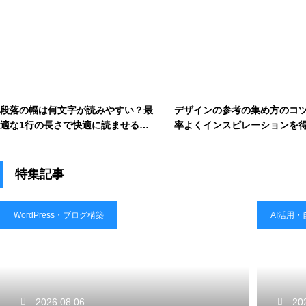
段落の幅は何文字が読みやすい？最
デザインの参考の集め方のコ
適な1行の長さで快適に読ませるコ
率よくインスピレーションを
ツ
法を解説
特集記事
WordPress・ブログ構築
AI活用
2026.08.06
20