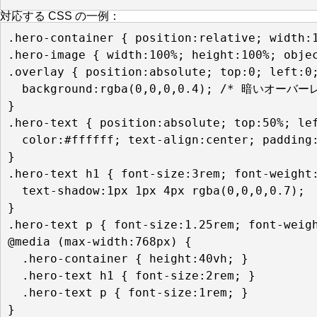
対応する CSS の一例：
.hero-container { position:relative; width:1
.hero-image { width:100%; height:100%; objec
.overlay { position:absolute; top:0; left:0;
  background:rgba(0,0,0,0.4); /* 暗いオーバー
}

.hero-text { position:absolute; top:50%; lef
  color:#ffffff; text-align:center; padding:
}

.hero-text h1 { font-size:3rem; font-weight:
  text-shadow:1px 1px 4px rgba(0,0,0,0.7);

}

.hero-text p { font-size:1.25rem; font-weigh
@media (max-width:768px) {

  .hero-container { height:40vh; }

  .hero-text h1 { font-size:2rem; }

  .hero-text p { font-size:1rem; }
