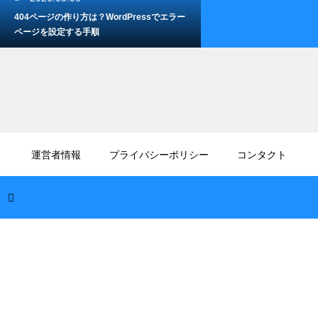
404ページの作り方は？WordPressでエラー
ページを設定する手順
2026.08.04
AIでキャッチコピーを作るコツは？響くフレ
運営者情報
プライバシーポリシー
コンタクト
ーズを生み出すプロンプトテクニック
2026.08.02
検索順位が変動する原因とは？Googleアル
ゴリズム更新以外に影響する要因を解説