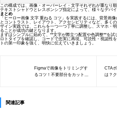
この構成では、画像・オーバーレイ・文字それぞれが重なり順
テキストシャドウとレスポンシブ指定によって、様々なデバイ
まとめ
「ヒーロー画像 文字 重ねる コツ」を実践するには、背景画
とコントラスト、レイアウト、アクセシビリティなど、多くの
ザイン実践では、これらを一つ一つ丁寧に調整し、スマホ・明
ることが成功の鍵となります。
まずはシンプルに始めて、**文字が際立つ配置や色調整**を
ロトタイプを確認し、コードで忠実に再現。可読性・視認性を
トの第一印象を強く、明快に伝えていきましょう。
Figmaで画像をトリミングす
CTA
るコツ！不要部分をカットし
は？ク
て見栄えアップ
な置き
関連記事