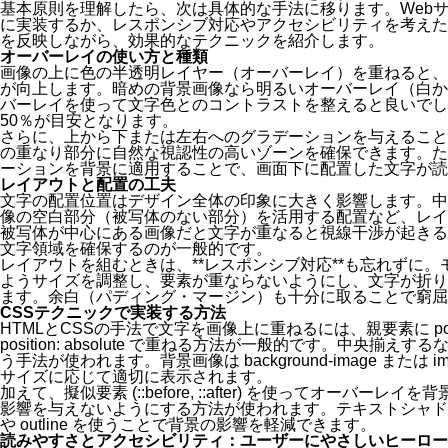
基本原則を理解したら、次は具体的な手法に移ります。Webサ
に実装するか、レスポンシブ対応やアクセシビリティを考えた
を反映しながら、効果的なテクニックを紹介します。
オーバーレイの使い方と種類
画像の上に色の半透明レイヤー（オーバーレイ）を重ねると、
が向上します。暗めの背景画像なら明るいオーバーレイ（白か
バーレイを使って文字色とのコントラストを整えると良いでし
50％が目安となります。
さらに、上から下または左右へのグラデーションを与えること
の重なり部分に自然な視認性の高いゾーンを確保できます。た
ーションを背景に適用することで、画面下に配置した文字が読
レイアウトと配置の工夫
文字の配置位置はデザイン全体の印象に大きく影響します。中
像の空白部分（被写体のない部分）を活用する配置など、レイ
被写体が中心にある画像だと文字が重なると視線干渉が起きる
文字領域を確保するのが一般的です。
レイアウトを組むときは、**レスポンシブ対応**も忘れずに
ようサイズを調整し、要素が重ならないようにし、文字が折り
ます。余白（パディング・マージン）も十分に取ることで窮屈
CSSテクニックで実装する方法
HTMLとCSSの手法で文字を画像上に重ねるには、親要素に positio
position: absolute で重ねる方法が一般的です。中央揃えするなら top
う手法が使われます。背景画像は background-image または im
サイズに応じて適切に表示されます。
加えて、擬似要素 (::before, ::after) を使ってオーバ
影響を与えないようにする方法が使われます。テキストシャドウや
や outline を使うことで背景の影響を軽減できます。
読みやすさとアクセシビリティ：ユーザーにやさしいヒーロー