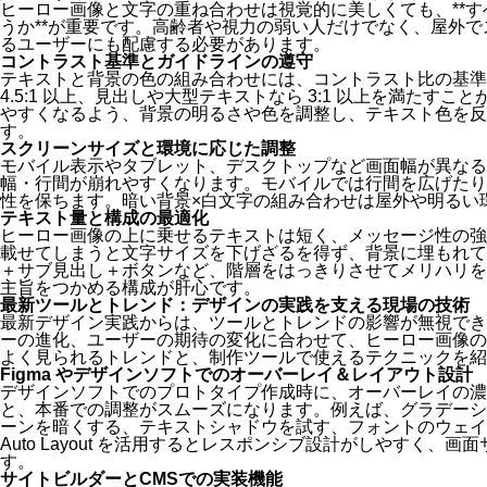
ヒーロー画像と文字の重ね合わせは視覚的に美しくても、**
うか**が重要です。高齢者や視力の弱い人だけでなく、屋外
るユーザーにも配慮する必要があります。
コントラスト基準とガイドラインの遵守
テキストと背景の色の組み合わせには、コントラスト比の基準
4.5:1 以上、見出しや大型テキストなら 3:1 以上を満たす
やすくなるよう、背景の明るさや色を調整し、テキスト色を反
す。
スクリーンサイズと環境に応じた調整
モバイル表示やタブレット、デスクトップなど画面幅が異なる
幅・行間が崩れやすくなります。モバイルでは行間を広げたり
性を保ちます。暗い背景×白文字の組み合わせは屋外や明るい
テキスト量と構成の最適化
ヒーロー画像の上に乗せるテキストは短く、メッセージ性の強
載せてしまうと文字サイズを下げざるを得ず、背景に埋もれて
＋サブ見出し＋ボタンなど、階層をはっきりさせてメリハリを
主旨をつかめる構成が肝心です。
最新ツールとトレンド：デザインの実践を支える現場の技術
最新デザイン実践からは、ツールとトレンドの影響が無視でき
ーの進化、ユーザーの期待の変化に合わせて、ヒーロー画像の
よく見られるトレンドと、制作ツールで使えるテクニックを紹
Figma やデザインソフトでのオーバーレイ＆レイアウト設計
デザインソフトでのプロトタイプ作成時に、オーバーレイの濃
と、本番での調整がスムーズになります。例えば、グラデーシ
ーンを暗くする、テキストシャドウを試す、フォントのウェイ
Auto Layout を活用するとレスポンシブ設計がしやすく、
す。
サイトビルダーとCMSでの実装機能