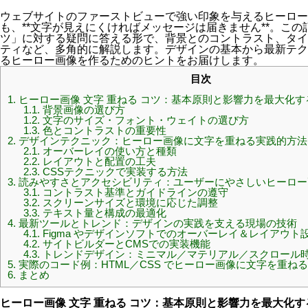
ウェブサイトのファーストビューで強い印象を与えるヒーロー
も、**文字が見えにくければメッセージは届きません**。この
ツ」に対する疑問に答える形で、背景とのコントラスト、タイ
ティなど、多角的に解説します。デザインの基本から最新テク
るヒーロー画像を作るためのヒントをお届けします。
目次
1.
ヒーロー画像 文字 重ねる コツ：基本原則と影響力を最大化す
1.1.
背景画像の選び方
1.2.
文字のサイズ・フォント・ウェイトの選び方
1.3.
色とコントラストの重要性
2.
デザインテクニック：ヒーロー画像に文字を重ねる実践的方法
2.1.
オーバーレイの使い方と種類
2.2.
レイアウトと配置の工夫
2.3.
CSSテクニックで実装する方法
3.
読みやすさとアクセシビリティ：ユーザーにやさしいヒーロー
3.1.
コントラスト基準とガイドラインの遵守
3.2.
スクリーンサイズと環境に応じた調整
3.3.
テキスト量と構成の最適化
4.
最新ツールとトレンド：デザインの実践を支える現場の技術
4.1.
Figma やデザインソフトでのオーバーレイ＆レイアウト
4.2.
サイトビルダーとCMSでの実装機能
4.3.
トレンドデザイン：ミニマル／マテリアル／スクロール
5.
実際のコード例：HTML／CSS でヒーロー画像に文字を重ね
6.
まとめ
ヒーロー画像 文字 重ねる コツ：基本原則と影響力を最大化す