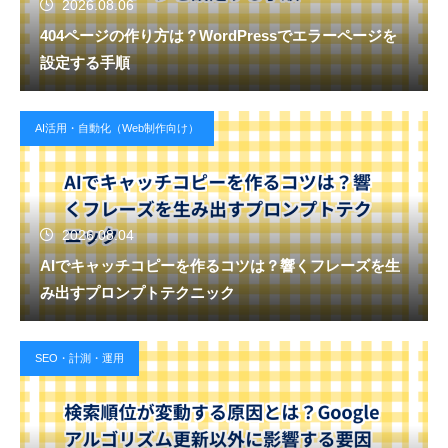
2026.08.06
404ページの作り方は？WordPressでエラーページを
設定する手順
AI活用・自動化（Web制作向け）
2026.08.04
AIでキャッチコピーを作るコツは？響くフレーズを生
み出すプロンプトテクニック
SEO・計測・運用