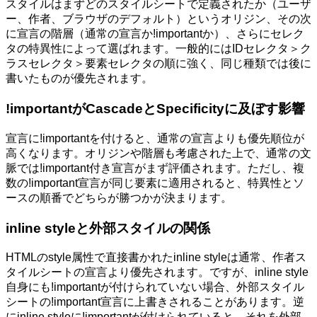
スタイルはまずどのスタイルシートで定義されたか（ユーザ
ー、作者、ブラウザのデフォルト）というオリジン、その次
に宣言の階層（通常の宣言か!importantか）、さらにセレク
タの特異性によって選ばれます。一般的にはIDセレクタ＞ク
ラスセレクタ＞要素セレクタの順に強く、同じ種類では後に
書いたものが優先されます。
!importantがCascadeとSpecificityに及ぼす影響
宣言に!importantを付けると、通常の宣言よりも優先順位が
高くなります。オリジンや階層も考慮された上で、通常の文
脈では!important付き宣言がまず評価されます。ただし、複
数の!important宣言が同じ要素に適用されると、特異性とソ
ースの順番でどちらが勝つかが決まります。
inline styleと外部スタイルの関係
HTMLのstyle属性で直接書かれたinline styleは通常、作者ス
タイルシートの宣言より優先されます。ですが、inline style
自身にも!importantが付けられていない場合、外部スタイル
シートの!important宣言に上書きされることがあります。逆
にinline styleに!importantが付けられていると、それを外部