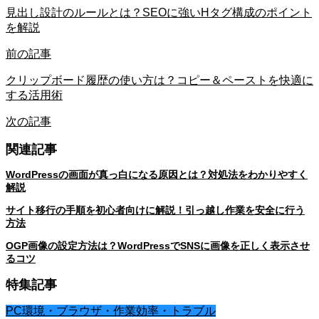
見出し設計のルールとは？SEOに強いHタグ構成のポイント
を解説
前の記事
クリップボード履歴の使い方は？コピー＆ペーストを快適に
する活用術
次の記事
関連記事
WordPressの画面が真っ白になる原因とは？対処法をわかりやすく
解説
サイト移行の手順を初心者向けに解説！引っ越し作業を安全に行う
方法
OGP画像の設定方法は？WordPressでSNSに画像を正しく表示させ
るコツ
特集記事
PC環境・ブラウザ・作業効率・トラブル