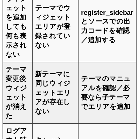
ェット
テーマでウ
register_sidebar
を追加
ィジェット
とソースでの出
しても
エリアが登
力コードを確認
何も表
録されてい
／追加する
示され
ない
ない
テーマ
新テーマに
変更後
テーマのマニュ
同じウィジ
ウィジ
アルを確認／必
ェットエリ
ェット
要なら子テーマ
アが存在し
が消え
でエリアを追加
ない
た
ログア