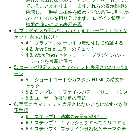
ていることがあります。まずこれらの表示制御を
確認し、一時的に条件を緩めてどの条件に引っか
かっているかを切り分けます。 ログイン状態／
権限の違いによる表示差異
4.
プラグインの干渉や JavaScript エラーによりウィジ
ェット 表示されない
4.1.
プラグインを一つずつ無効化して検証する
4.2.
JavaScript エラーのチェック
4.3.
WordPress 本体・テーマ・プラグインのバ
ージョンを最新に保つ
5.
コードや設定ミスでウィジェット 表示されないパタ
ーン
5.1.
ショートコードやカスタム HTML の構文チ
ェック
5.2.
テンプレートファイルのテーマ側コードミス
5.3.
ユーザー権限設定の問題
6.
実際にウィジェット 表示されないときに試すべき修
正手順
6.1.
ステップ1：基本の表示確認を行う
6.2.
ステップ2：キャッシュをすべてクリアする
6.3.
ステップ3：プラグイン無効化とテーマのテ