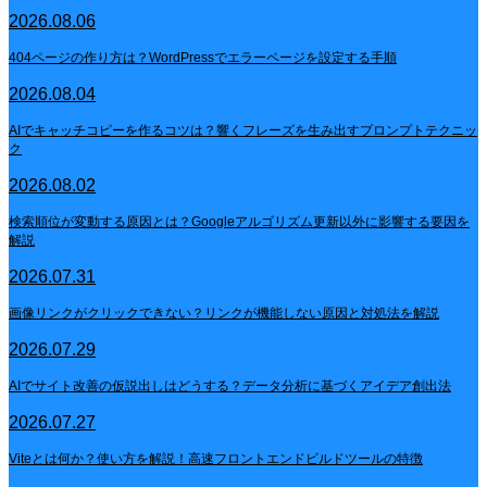
2026.08.06
404ページの作り方は？WordPressでエラーページを設定する手順
2026.08.04
AIでキャッチコピーを作るコツは？響くフレーズを生み出すプロンプトテクニッ
ク
2026.08.02
検索順位が変動する原因とは？Googleアルゴリズム更新以外に影響する要因を
解説
2026.07.31
画像リンクがクリックできない？リンクが機能しない原因と対処法を解説
2026.07.29
AIでサイト改善の仮説出しはどうする？データ分析に基づくアイデア創出法
2026.07.27
Viteとは何か？使い方を解説！高速フロントエンドビルドツールの特徴