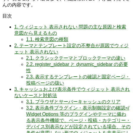
んの内容です。
目次
1.
ウィジェット 表示されない 問題の主な原因と検索
意図から見えるもの
1.1.
検索意図の種類
2.
テーマとテンプレート設定の不整合が原因でウィジ
ェット 表示されない
2.1.
クラシックテーマとブロックテーマの違い
2.2.
register_sidebar と dynamic_sidebar の必要
性
2.3.
表示するテンプレートの確認と固定ページ・
投稿ページの扱い
3.
キャッシュおよび表示条件でウィジェット 表示され
ないケースと対処法
3.1.
ブラウザとサーバーキャッシュのクリア
3.2.
表示条件プラグイン・表示制御設定の確認</
Widget Options 等のプラグインやテーマに備わ
る表示条件機能で、ページ・投稿・カテゴリー・
デバイス別表示などが設定されている場合、その
条件が意図しない形でウィジェットを非表示にし