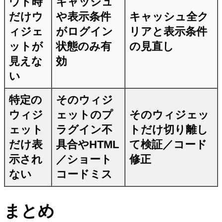
ウト時
キャッシュ
だけウ
や表示条件
キャッシュ全ク
ィジェ
がログイン
リアと表示条件
ットが
状態のみ有
の見直し
見えな
効
い
特定の
そのウィジ
ウィジ
ェットのプ
そのウィジェッ
ェット
ラグイン不
トだけ切り離し
だけ表
具合やHTML
て検証／コード
示され
／ショート
修正
ない
コードミス
まとめ