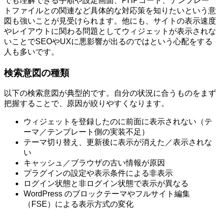
でも理解できる手順や設定画面、PHPコード、テンプレー
トファイルとの関連など具体的な対応策を知りたいという意
図も強いことが見受けられます。他にも、サイトの表示速度
やレイアウトに関わる問題としてウィジェットが表示されな
いことでSEOやUXに悪影響が出るのではという心配をする
人も多いです。
検索意図の種類
以下の検索意図が典型的です。自分の状況に合うものをまず
把握することで、原因が絞りやすくなります。
ウィジェットを登録したのに前面に表示されない（テ
ーマ／テンプレート側の実装不足）
テーマ切り替え、更新後に表示が消えた／表示されな
い
キャッシュ／ブラウザの古い情報が原因
プラグインの設定や表示条件による非表示
ログイン状態と非ログイン状態で表示が異なる
WordPress のブロックテーマやフルサイト編集
（FSE）による表示方式の変化