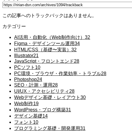
この記事へのトラックバックはありません。
カテゴリー
AI活用・自動化（Web制作向け）
32
Figma・デザインツール運用
34
HTML/CSS（基礎〜実装）
32
Illustrator
21
JavaScript・フロントエンド
28
PCソフト
10
PC環境・ブラウザ・作業効率・トラブル
28
Photoshop
24
SEO・計測・運用
28
UI/UX・アクセシビリティ
28
Webデザイン基礎・レイアウト
30
Web制作
19
WordPress・ブログ構築
31
デザイン基礎
14
フォント
10
プログラミング基礎・開発運用
31