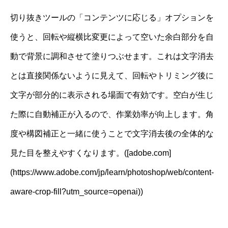
切り抜きツールの「コンテンツに応じる」オプションを
使うと、回転や縦横比変更によって空いた余白部分を自
動で背景に調和させて塗りつぶせます。これは文字消去
とは直接関係ないように見えて、回転やトリミング後に
文字が部分的に表示される場面で有効です。空白が生じ
た際に自動補正が入るので、作業効率が向上します。角
度や構図補正と一緒に使うことで文字消去後の全体的な
見た目を整えやすくなります。([adobe.com]
(https://www.adobe.com/jp/learn/photoshop/web/content-
aware-crop-fill?utm_source=openai))