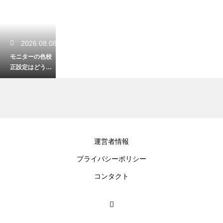
2026.08.08
モニターの色校
正設定はどうす
る？正確な色表
示のためのキャ
リブレーション
手順
2026.08.06
運営者情報
404ページの作り
プライバシーポリシー
方は？WordPres
sでエラーページ
コンタクト
を設定する手順