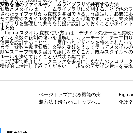
変数を他のファイルやチームライブラリで共有する方法
変数とスタイルは、チームライブラリに公開することで他のフ
されたライブラリから変数を参照できるよう設定し、必要に応
その変数やスタイルを保持することが可能です。ただし未公開
イブラリを整理して共有を前提に設計しておくことがポイント
まとめ
「Figma スタイル 変数 使い方」は、デザインの統一性と
イルと変数の役割の違いを理解し、カラーモード・テーマ切り
運用を設計することで、一度作ったデザインを将来にわたって
カラー変数や数値変数、文字列変数をうまく使ってスタイルの
則やスコープ制限を設けて誤用を防ぐこと、既存スタイルへの
ルールを決めておくことが成功の鍵です。
この記事で紹介したテクニックを参考に、あなたのプロジェク
積極的に活用してみてください。一歩先のデザイン管理を実現
ページトップに戻る機能の実
Fig
装方法！滑らかにトップへ移
化け？
動させるスクリプト
説