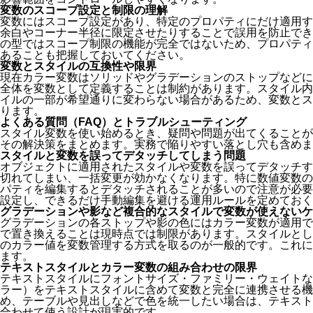
変数のスコープ設定と制限の理解
変数にはスコープ設定があり、特定のプロパティにだけ適用す
余白やコーナー半径に限定させたりすることで誤用を防止でき
の型ではスコープ制限の機能が完全ではないため、プロパティ
あることも把握しておいてください。
変数とスタイルの互換性や限界
現在カラー変数はソリッドやグラデーションのストップなどに
全体を変数として定義することは制約があります。スタイル内
イルの一部が希望通りに変わらない場合があるため、変数とス
ります。
よくある質問（FAQ）とトラブルシューティング
スタイル変数を使い始めるとき、疑問や問題が出てくることが
その解決策をまとめます。実務で陥りやすい落とし穴も含めま
スタイルと変数を誤ってデタッチしてしまう問題
オブジェクトに適用されたスタイルや変数を誤ってデタッチす
切れてしまい、一括変更が効かなくなります。特に数値変数の
パティを編集するとデタッチされることが多いので注意が必要
設定し、できるだけ手動編集を避ける運用ルールを定めておく
グラデーションや影など複合的なスタイルで変数が使えないケ
グラデーションの各ストップや影の色にはカラー変数が適用で
で置き換えることは現時点では制限があります。スタイルとし
のカラー値を変数管理する方式を取るのが一般的です。これに
ます。
テキストスタイルとカラー変数の組み合わせの限界
テキストスタイルにフォントサイズ・ファミリー・ウェイトな
ラー）をテキストスタイルに含めて変数と完全に連携させる機
め、テーブルや見出しなどで色を統一したい場合は、テキスト
合わせて使う設計が現実的です。