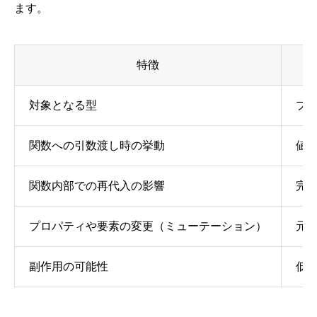
ます。
特徴
対象となる型
プリ
関数への引数渡し時の挙動
値
関数内部での再代入の影響
完
プロパティや要素の変更（ミューテーション）
元
副作用の可能性
低