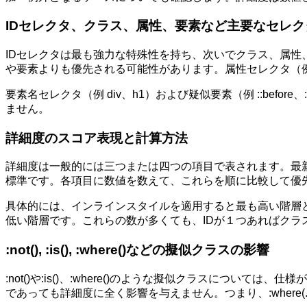
IDセレクタ、クラス、属性、要素など主要なセレク
IDセレクタは最も強力な特殊性を持ち、次いでクラス、属性、
や要素よりも優先される可能性があります。属性セレクタ（例 [ty
要素名セレクタ（例 div、h1）および疑似要素（例 ::be
ません。
詳細度のスコア表現と計算方法
詳細度は一般的には三つまたは四つの項目で表されます。最
標準です。各項目に数値を数えて、これらを順に比較して優
具体的には、インラインスタイルを適用すると最も高い階層
低い階層です。これらの数が多くても、IDが１つあればクラ
:not(), :is(), :where()などの擬似クラスの影響
:not()や:is()、:where()のような擬似クラスについ
であっても詳細度に全く影響を与えません。つまり、:where(