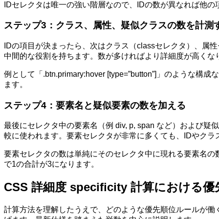
IDセレクタは唯一の強い階層なので、IDの数が異なれば他
ステップ3：クラス、属性、疑似クラスの数を計測
IDの項目が決まったら、次はクラス（classセレクタ）、属性
中間的な役割を持ちます。数が多ければより詳細度が高くな
例として「.btn.primary:hover [type=”button”]」の
ます。
ステップ4：要素名と疑似要素の数を加える
最後にセレクタ中の要素名（例 div, p, span など）および
較に使われます。要素セレクタが非常に多くても、IDやクラ
要素セレクタの数は単純にそのセレクタ中に現れる要素名の数で決まります
で1の合計が3になります。
CSS 詳細度 specificity 計算にお
計算方法を理解したうえで、どのような優先順位ルールが働