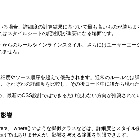
いる場合、詳細度の計算結果に基づいて最も高いものが勝ちま
れはスタイルシートの記述順が重要になる場面です。
トからのルールやインラインスタイル、さらにはユーザーエー
れません。
常の詳細度やソース順序を超えて優先されます。通常のルールでは詳細度
場合には、それぞれの詳細度を比較し、その後コード中に後から現れ
下するため、最新のCSS設計ではできるだけ使わない方向が推奨
す影響
e layers、:where() のような擬似クラスなどは、詳細度
すわけではありませんが、影響を与える範囲を制限できます。