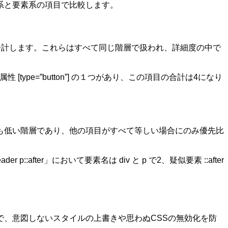
ス系と要素系の項目で比較します。
）の数を合計します。これらはすべて同じ階層で扱われ、詳細度の中で
の１つ、属性 [type=”button”] の１つがあり、この項目の合計は4になり
。この項目は最も低い階層であり、他の項目がすべて等しい場合にのみ優先比
er」において要素名は div と p で2、疑似要素 ::after
、意図しないスタイルの上書きや思わぬCSSの無効化を防