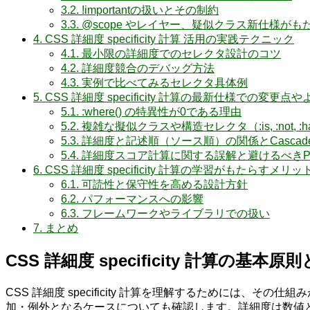
3.2.
!importantの扱いとその制約
3.3.
@scope やレイヤー、疑似クラス新仕様がも
4.
CSS 詳細度 specificity 計算 活用の実践テクニック
4.1.
最小限の詳細度でのセレクタ設計のコツ
4.2.
詳細度競合のデバッグ方法
4.3.
実例で比べてみるセレクタ具体例
5.
CSS 詳細度 specificity 計算の最新仕様での変更
5.1.
:where() の特異性が0である理由
5.2.
複雑な擬似クラスや構造セレクタ（:is, :not, 
5.3.
詳細度と記述順（ソース順）の関係とCascad
5.4.
詳細度スコア計算に関する誤解と避けるべきPitf
6.
CSS 詳細度 specificity 計算の学習がもたらすメリ
6.1.
可読性と保守性を高める設計方針
6.2.
パフォーマンスへの影響
6.3.
フレームワークやライブラリでの扱い
7.
まとめ
CSS 詳細度 specificity 計算の基本
CSS 詳細度 specificity 計算を理解するために
加・例外となるケースについても確認します。詳細度は数値