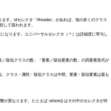
。idセレクタ「#header」があれば、他の多くのクラス
て一括して扱われます。
低い優先度になります。ユニバーサルセレクタ（＊）は詳細度に寄与し
性／疑似クラスの数」「要素／疑似要素の数」の四要素形式が
点、クラス・属性・疑似クラスは中間、要素・疑似要素は最も
響が異なります。たとえば :where() はその中のセレクタが何