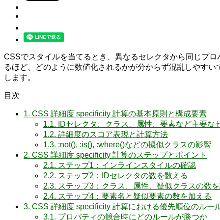
CSSでスタイルを当てるとき、異なるセレクタから同じプロパテ
るほど、どのように数値化されるかが分からず混乱しやすいですが
します。
目次
1.
CSS 詳細度 specificity 計算の基本原則と構成要素
1.1.
IDセレクタ、クラス、属性、要素など主要な
1.2.
詳細度のスコア表現と計算方法
1.3.
:not(), :is(), :where()などの擬似クラスの影響
2.
CSS 詳細度 specificity 計算のステップとポイント
2.1.
ステップ1：インラインスタイルの確認
2.2.
ステップ2：IDセレクタの数を数える
2.3.
ステップ3：クラス、属性、疑似クラスの数を
2.4.
ステップ4：要素名と疑似要素の数を加える
3.
CSS 詳細度 specificity 計算における優先順位のル
3.1.
プロパティの競合時にどのルールが勝つか