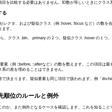
の項目を比較する必要はありません。ID数が等しいときにクラ
する
セレクタ、および疑似クラス（例 :hover, :focus など
ります。
ような構成なら、クラス .btn、.primary の２つ、疑似クラス :hover 
疑似要素（例 ::before, ::afterなど）の数を数えます
ス系の差を埋めることはできません。
。疑似要素も同じ項目で扱われます。例「div.header p::aft
ける優先順位のルールと例外
くのか、また例外となるケースを確認します。これを知ることで