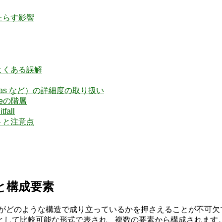
たらす影響
点やよくある誤解
:has など）の詳細度の取り扱い
eの階層
all
ットと注意点
原則と構成要素
は、その仕組みがどのような構造で成り立っているかを押さえることが
として比較可能な形式で表され、複数の要素から構成されます