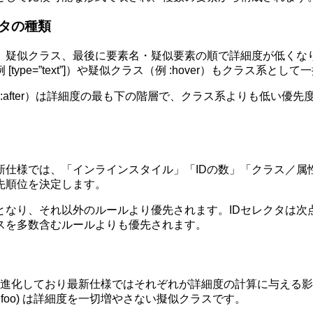
タの種類
疑似クラス、最後に要素名・疑似要素の順で詳細度が低くなります
pe=”text”]）や疑似クラス（例 :hover）もクラス系とし
fore、::after）は詳細度の最も下の階層で、クラス系よりも
新仕様では、「インラインスタイル」「IDの数」「クラス／属
先順位を決定します。
となり、それ以外のルールより優先されます。IDセレクタは次
スを多数含むルールよりも優先されます。
ては、仕様が進化しており最新仕様ではそれぞれが詳細度の計算に与える影
.foo) は詳細度を一切増やさない擬似クラスです。