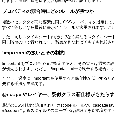
げます。最新仕様を踏まえた挙動を中心に説明します。
プロパティの競合時にどのルールが勝つか
複数のセレクタが同じ要素に同じCSSプロパティを指定して
すべて等しいなら最後に書かれたルールが適用されます。こ
また、同じスタイルシート内だけでなく異なるスタイルシー
同じ階層の中で行われます。階層が異なればそもそも比較さ
!importantの扱いとその制約
!important をプロパティ値に指定すると、その宣言は通
が優先されます。ただし、!important 同士で競合する
ただし、過度に !important を使用すると保守性が低
夫する手法が主流です。
@scope やレイヤー、疑似クラス新仕様がもたら
最近のCSS仕様で追加された @scope ルールや、cascad
@scope によるスタイルのスコープ化は詳細度を直接増や