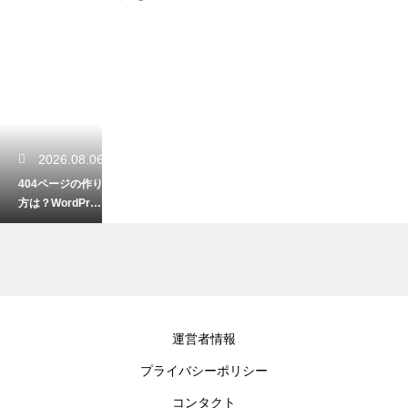
2026.08.06
404ページの作り
方は？WordPres
sでエラーページ
を設定する手順
2026.08.04
運営者情報
AIでキャッチコ
プライバシーポリシー
ピーを作るコツ
は？響くフレー
コンタクト