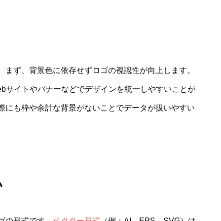
ト
。まず、背景色に依存せずロゴの視認性が向上します。
ebサイトやバナーなどでデザインを統一しやすいことが
際にも枠や余計な背景がないことでデータが扱いやすい
い
ゴの形式です。
ベクター形式
（例：AI、EPS、SVG）は